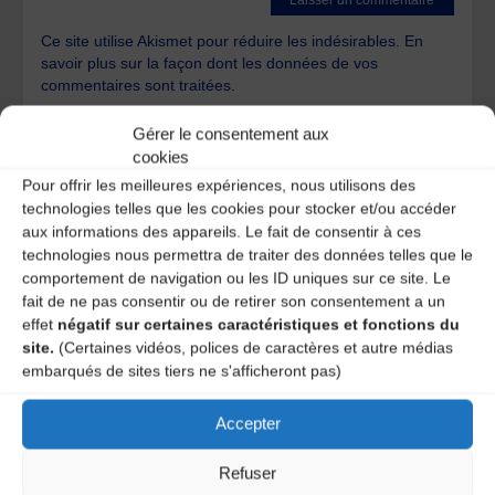
Ce site utilise Akismet pour réduire les indésirables.
En
savoir plus sur la façon dont les données de vos
commentaires sont traitées
.
Gérer le consentement aux
cookies
Pour offrir les meilleures expériences, nous utilisons des
technologies telles que les cookies pour stocker et/ou accéder
aux informations des appareils. Le fait de consentir à ces
technologies nous permettra de traiter des données telles que le
A DECOUVRIR :
comportement de navigation ou les ID uniques sur ce site. Le
fait de ne pas consentir ou de retirer son consentement a un
effet
négatif sur certaines caractéristiques et fonctions du
site.
(Certaines vidéos, polices de caractères et autre médias
embarqués de sites tiers ne s'afficheront pas)
Accepter
Refuser