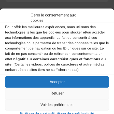
Gérer le consentement aux
cookies
Pour offrir les meilleures expériences, nous utilisons des
A DECOUVRIR :
technologies telles que les cookies pour stocker et/ou accéder
aux informations des appareils. Le fait de consentir à ces
technologies nous permettra de traiter des données telles que le
comportement de navigation ou les ID uniques sur ce site. Le
fait de ne pas consentir ou de retirer son consentement a un
effet
négatif sur certaines caractéristiques et fonctions du
site.
(Certaines vidéos, polices de caractères et autre médias
embarqués de sites tiers ne s'afficheront pas)
Accepter
Le distributeur des musiques Trad'
Refuser
Voir les préférences
L’AMTA EST MEMBRE DE LA
Politique de cookies
Politique de confidentialité