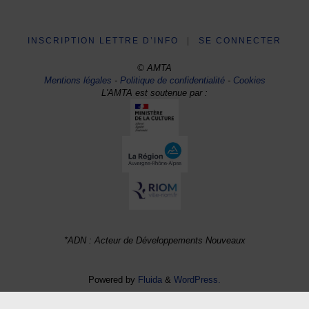
INSCRIPTION LETTRE D’INFO
|
SE CONNECTER
© AMTA
Mentions légales
-
Politique de confidentialité
-
Cookies
L'AMTA est soutenue par :
*ADN : Acteur de Développements Nouveaux
Powered by
Fluida
&
WordPress.