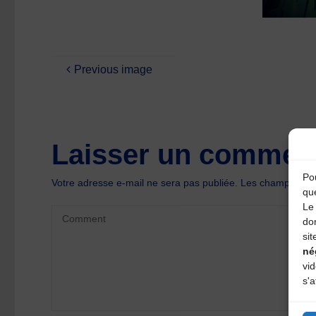
Previous image
Laisser un comment
Pou
Votre adresse e-mail ne sera pas publiée.
Les champs oblig
qu
Le 
do
sit
né
vi
s'a