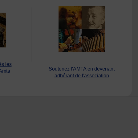
ès les
Soutenez l'AMTA en devenant
’Amta
adhérant de l'association