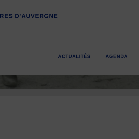
R
E
S
D
'
A
U
V
E
R
G
N
E
ACTUALITÉS
AGENDA