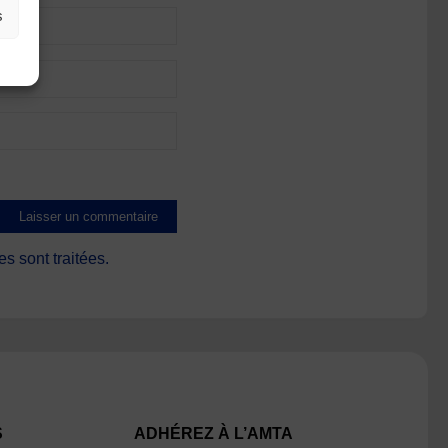
s
s sont traitées
.
S
ADHÉREZ À L’AMTA