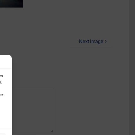
Next image
es
s.
ce