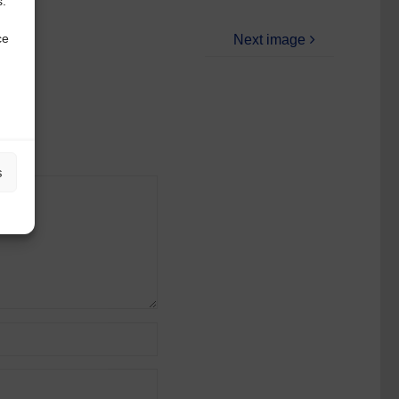
s.
ce
Next image
s