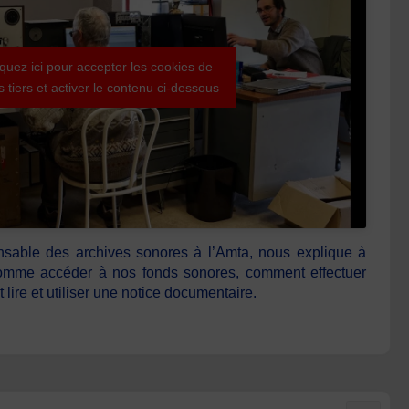
iquez ici pour accepter les cookies de
es tiers et activer le contenu ci-dessous
onsable des archives sonores à l’Amta, nous explique à
l comme accéder à nos fonds sonores, comment effectuer
ire et utiliser une notice documentaire.