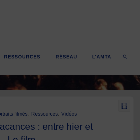
RESSOURCES
RÉSEAU
L’AMTA
SEARC
rtraits filmés
,
Ressources
,
Vidéos
acances : entre hier et
– Le film