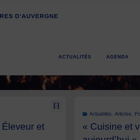
R
E
S
D
'
A
U
V
E
R
G
N
E
ACTUALITÉS
AGENDA
Actualités
,
Articles
,
Po
 Éleveur et
« Cuisine et v
aujourd’hui » 