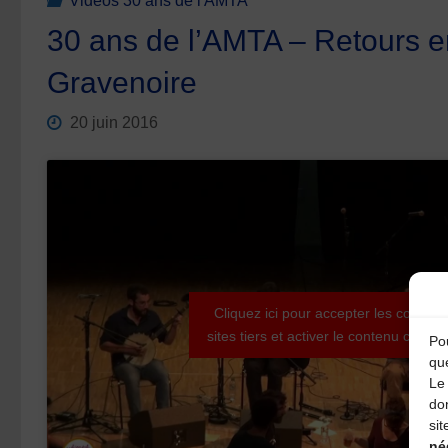
Vidéos 30 ans de l'AMTA
30 ans de l’AMTA – Retours 
Gravenoire
20 juin 2016
Cliquez ici pour accepter les cookies
sites tiers et activer le contenu ci-des
Pou
qu
Le 
do
sit
né