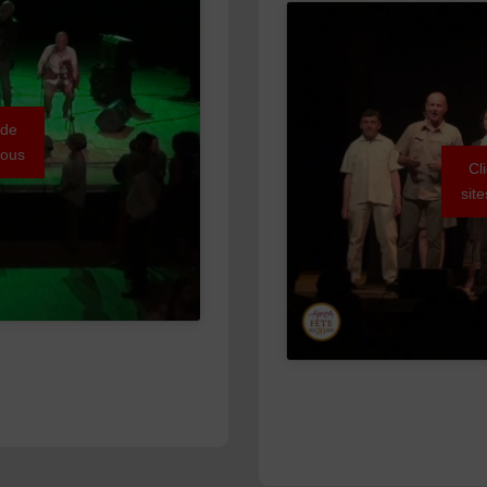
 de
sous
Cl
sit