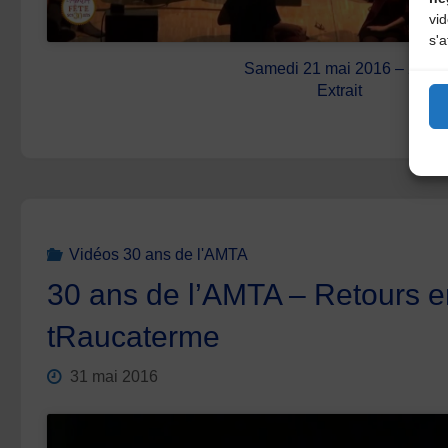
vi
s'a
Samedi 21 mai 2016 – 23h
Extrait
Vidéos 30 ans de l'AMTA
30 ans de l’AMTA – Retours 
tRaucaterme
31 mai 2016