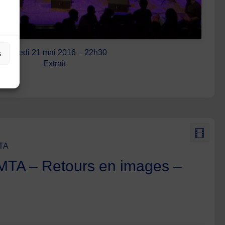
Samedi 21 mai 2016 – 22h30
s
Extrait
MTA
AMTA – Retours en images –