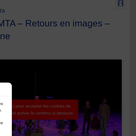
MTA
AMTA – Retours en images –
rne
es
iquez ici pour accepter les cookies de
s.
es tiers et activer le contenu ci-dessous
ce