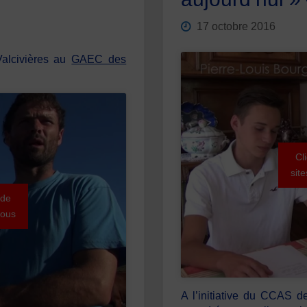
17 octobre 2016
Valcivières au
GAEC des
Cl
sit
 de
sous
A l’initiative du CCAS 