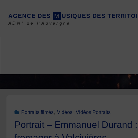
Skip
to
A
G
E
N
C
E
D
E
S
M
U
S
I
Q
U
E
S
D
E
S
T
E
R
R
I
T
O
I
content
ADN* de l'Auvergne
Portraits filmés
,
Vidéos
,
Vidéos Portraits
Portrait – Emmanuel Durand :
fromager à Valcivières.