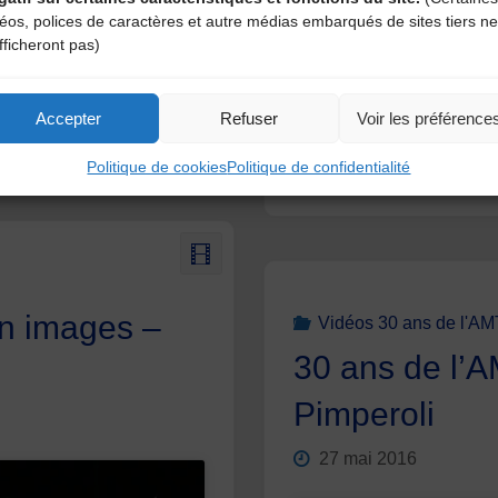
déos, polices de caractères et autre médias embarqués de sites tiers ne
fficheront pas)
Accepter
Refuser
Voir les préférence
Politique de cookies
Politique de confidentialité
en images –
Vidéos 30 ans de l'A
30 ans de l’
Pimperoli
27 mai 2016