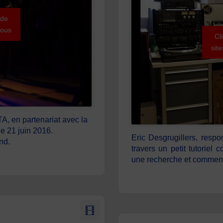
 de
sous
Cl
sit
A, en partenariat avec la
le 21 juin 2016.
Eric Desgrugillers, resp
nd.
travers un petit tutorie
une recherche et comment l