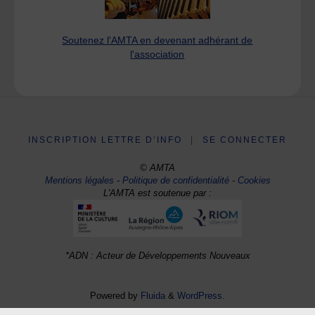
Soutenez l'AMTA en devenant adhérant de
l'association
INSCRIPTION LETTRE D’INFO
|
SE CONNECTER
© AMTA
Mentions légales
-
Politique de confidentialité
-
Cookies
L'AMTA est soutenue par :
*ADN : Acteur de Développements Nouveaux
Powered by
Fluida
&
WordPress.