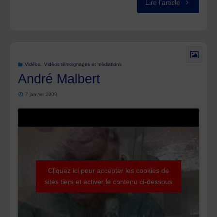
"Les
Lire l'article
Femmes
et
les
Vidéos
,
Vidéos témoignages et médiations
André Malbert
Hommes
7 janvier 2009
des
Combrailles
Cliquez ici pour accepter les cookies de
sites tiers et activer le contenu ci-dessous