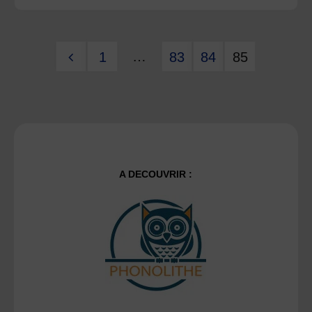
du
…
1
83
84
85
paysage
Pagination
:
des
Auvergne
et
publications
A DECOUVRIR :
Velay"