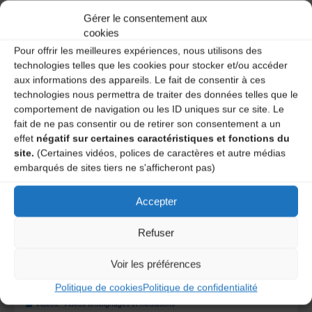
la sortie du CD « Joseph CANTELOUBE, Chants
Gérer le consentement aux
d’Auvergne ».
cookies
Pour offrir les meilleures expériences, nous utilisons des
"Extrait
Lire l'article
technologies telles que les cookies pour stocker et/ou accéder
aux informations des appareils. Le fait de consentir à ces
vidéo
technologies nous permettra de traiter des données telles que le
comportement de navigation ou les ID uniques sur ce site. Le
du
fait de ne pas consentir ou de retirer son consentement a un
effet
négatif sur certaines caractéristiques et fonctions du
forum
site.
(Certaines vidéos, polices de caractères et autre médias
embarqués de sites tiers ne s'afficheront pas)
FNAC
Accepter
:
Refuser
Boucheix-
Voir les préférences
Besnard
Politique de cookies
Politique de confidentialité
Canteloube
Vidéos
,
Vidéos témoignages et médiations