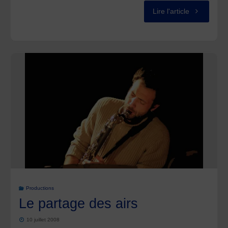
"C.D
Lire l'article
Chants
à
danser
et
à
écouter,
d’Auvergne
et
Productions
Le partage des airs
du
10 juillet 2008