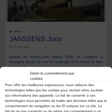
Luthiers
JANSSENS Joos
1 janvier 2008
Installé en Haute-Loire depuis 1998, ce sculpteur a
enseigné durant 15 ans le modelage et le travail du bois
en Belgique tout en faisant des recherches personnelles
en lutherie. Il propose à la vente vielles et nyckelharpas
Gérer le consentement aux
de sa fabrication et assure l’entretien et la réparation de
cookies
ces types d’instruments Atelier : Joos JANSSENS L’étoile
Pour offrir les meilleures expériences, nous utilisons des
43 220 Dunières Tel : 04 71 66 89 72 Mail : janssens-
technologies telles que les cookies pour stocker et/ou accéder
joos@orange.fr
aux informations des appareils. Le fait de consentir à ces
technologies nous permettra de traiter des données telles que le
comportement de navigation ou les ID uniques sur ce site. Le
"JANSSENS
Lire l'article
fait de ne pas consentir ou de retirer son consentement a un