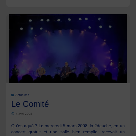
ROUX,
joueur
de
cabrette"
Actualités
Le Comité
4 avril 2008
Qu’es aquò ? Le mercredi 5 mars 2008, la 2deuche, en un
concert gratuit et une salle bien remplie, recevait un