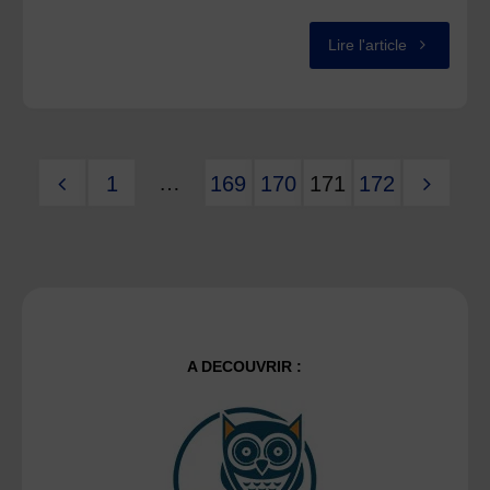
"Jean
Lire l'article
PONS
et
…
1
169
170
171
172
Joseph
Pagination
RUOLS,
des
accordéonis
&
publications
A DECOUVRIR :
cabrettaïre
en
Aubrac"