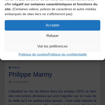
effet
négatif sur certaines caractéristiques et fonctions du
Joos"
site.
(Certaines vidéos, polices de caractères et autre médias
embarqués de sites tiers ne s'afficheront pas)
Accepter
Refuser
Voir les préférences
Politique de cookies
Politique de confidentialité
Articles
Philippe Marmy
2 octobre 2007
L’étudiant en fac de lettres dans les années 1970 va faire
des rencontres décisives qui vont l’aiguiller sur la route de
la vielle qu’il ne quittera plus jamais…c’est cette histoire là