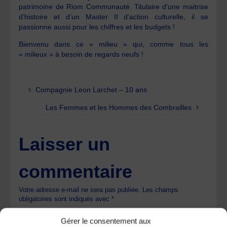
patrimoine de Riom Communauté. Titulaire d’une maitrise
d’histoire et d’un Master II d’action culturelle, il se
passionne aussi pour les chiffres et les budgets !
Bienvenu dans ce « milieu » qui, comme tous les
« milieux » à besoin de regards neufs !
Compagnie Leon Larchet – 10 ans
Les Femmes et les Hommes des Combrailles
Laisser un
commentaire
Votre adresse e-mail ne sera pas publiée.
Les champs
obligatoires sont indiqués avec
*
Gérer le consentement aux