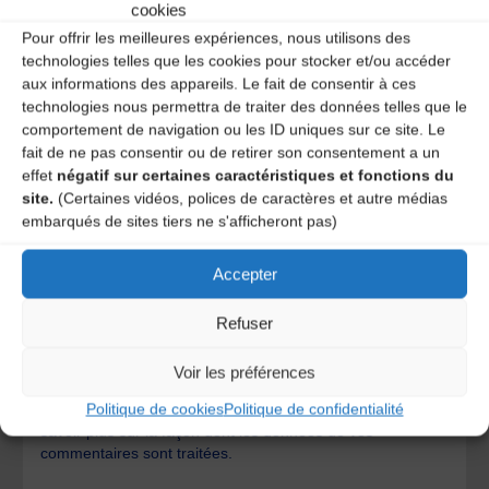
cookies
Pour offrir les meilleures expériences, nous utilisons des
technologies telles que les cookies pour stocker et/ou accéder
aux informations des appareils. Le fait de consentir à ces
technologies nous permettra de traiter des données telles que le
comportement de navigation ou les ID uniques sur ce site. Le
fait de ne pas consentir ou de retirer son consentement a un
effet
négatif sur certaines caractéristiques et fonctions du
site.
(Certaines vidéos, polices de caractères et autre médias
embarqués de sites tiers ne s'afficheront pas)
Accepter
Save my name, email, and site URL in my browser for next
Refuser
time I post a comment.
Voir les préférences
Politique de cookies
Politique de confidentialité
Ce site utilise Akismet pour réduire les indésirables.
En
savoir plus sur la façon dont les données de vos
commentaires sont traitées
.