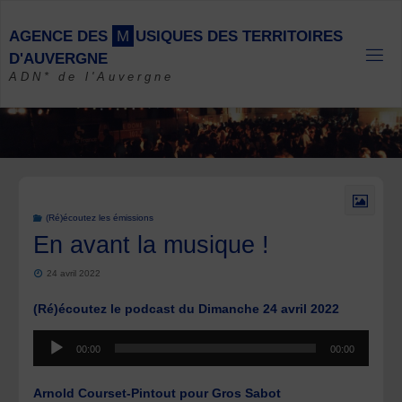
Skip
to
A
G
E
N
C
E
D
E
S
M
U
S
I
Q
U
E
S
D
E
S
T
E
R
R
I
T
O
I
R
E
S
content
D
'
A
U
V
E
R
G
N
E
ADN* de l'Auvergne
(Ré)écoutez les émissions
En avant la musique !
24 avril 2022
(Ré)écoutez le podcast du Dimanche 24 avril 2022
Lecteur
00:00
00:00
audio
Arnold Courset-Pintout pour Gros Sabot