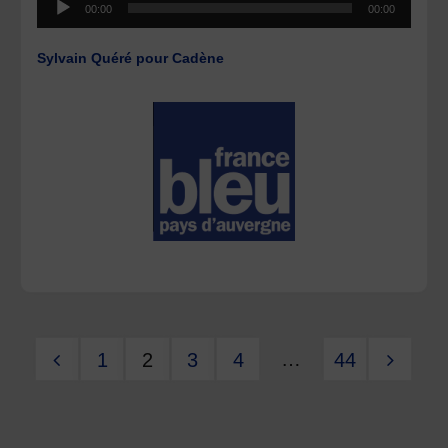
00:00
00:00
audio
Sylvain Quéré pour Cadène
…
1
2
3
4
44
Pagination