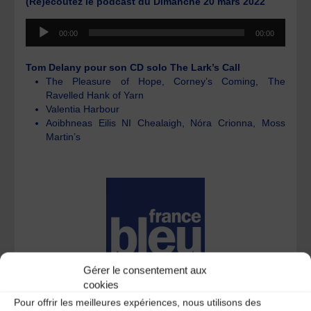
(Ré)écoutez le podcast du Dimanche 20 mars 2022
Lecteur
00:00
00:00
audio
Tom Delany pour son CD solo The Lark’s Call
The Pleasure of Hope, Corney’s Coming, The
Ravelled Hank of Yarn
Valentia Harbour
Aoibhneas Eilis NI Chealaigh, Nóra Crionna, Moss
Martin’s
Gérer le consentement aux
cookies
Pour offrir les meilleures expériences, nous utilisons des