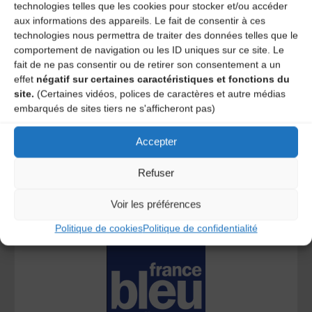
technologies telles que les cookies pour stocker et/ou accéder
aux informations des appareils. Le fait de consentir à ces
technologies nous permettra de traiter des données telles que le
(Ré)écoutez les émissions
comportement de navigation ou les ID uniques sur ce site. Le
En avant la musique !
fait de ne pas consentir ou de retirer son consentement a un
effet
négatif sur certaines caractéristiques et fonctions du
13 mars 2022
site.
(Certaines vidéos, polices de caractères et autre médias
embarqués de sites tiers ne s'afficheront pas)
(Ré)écoutez le podcast du Dimanche 13 mars 2022
Lecteur
Accepter
00:00
00:00
audio
Refuser
Patrick Reboud pour les stages Mydriase
Gravenoire – L’article de monsieur le maire
Voir les préférences
Rosa Combo – Petit papillon volage
Djal – Fuseki
Politique de cookies
Politique de confidentialité