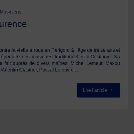
Musiciens
urence
e la vielle à roue en Périgord à l’âge de treize ans et
pertoire des musiques traditionnelles d’Occitanie. Sa
se fait auprès de divers maîtres: Michel Lemeur, Maxou
 Valentin Clastrier, Pascal Lefeuvre …
"BOURDIN
Lire l'article
Laurence"