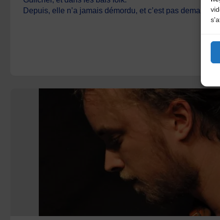
vi
Depuis, elle n’a jamais démordu, et c’est pas demain la v
s'a