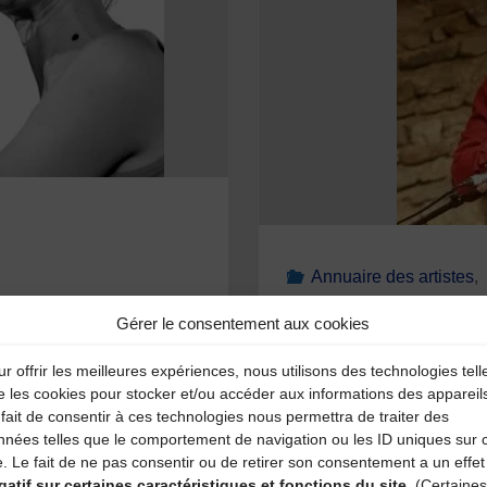
Annuaire des artistes
,
MAUREL « Ra
Gérer le consentement aux cookies
19 novembre 2009
nser est née en 1975 en
r offrir les meilleures expériences, nous utilisons des technologies tell
 quand elle était petite.
e les cookies pour stocker et/ou accéder aux informations des appareil
par la suite…Elle a 5 ans
Raphaël Maurel dit « R
fait de consentir à ces technologies nous permettra de traiter des
ouvrent ce milieu, elle les
Brayauds en 1998. Form
nnées telles que le comportement de navigation ou les ID uniques sur 
e. Le fait de ne pas consentir ou de retirer son consentement a un effet
tre autres par la famille
stages avec notamment Er
gatif sur certaines caractéristiques et fonctions du site.
(Certaines
de musique d’ensemble 