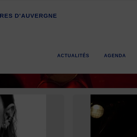
R
E
S
D
'
A
U
V
E
R
G
N
E
ACTUALITÉS
AGENDA