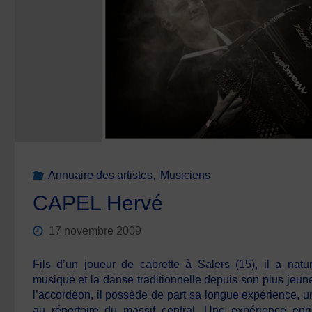
Annuaire des artistes
,
Musiciens
CAPEL Hervé
17 novembre 2009
Fils d’un joueur de cabrette à Salers (15), il a nat
musique et la danse traditionnelle depuis son plus jeune
l’accordéon, il possède de part sa longue expérience, un
au répertoire du massif central. Une expérience en