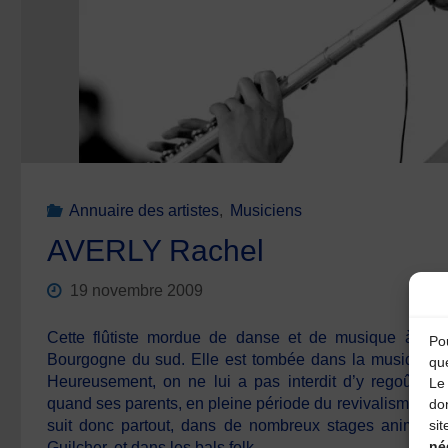
Annuaire des artistes
,
Musiciens
AVERLY Rachel
19 novembre 2009
Cette flûtiste mordue de danse et de musique à da
Pou
Bourgogne du sud. Elle est tombée dans la musique trad
qu
Heureusement, on ne lui a pas interdit d’y regoûter 
Le 
quand ses parents, en pleine période du revivalisme, déc
do
sit
suit donc partout, dans de nombreux stages animés en
né
Guilcher, et dans les bals folk.