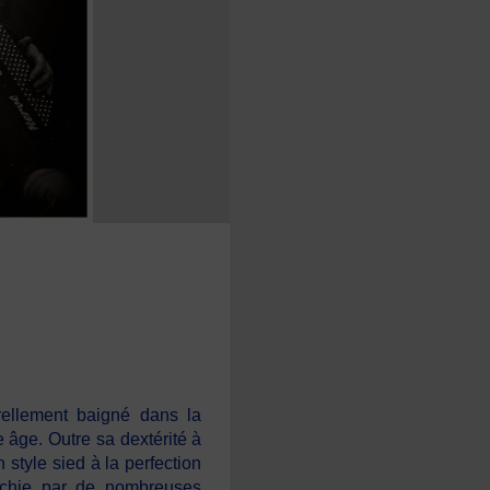
urellement baigné dans la
 âge. Outre sa dextérité à
 style sied à la perfection
richie par de nombreuses