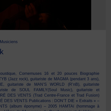
Musiciens
k
acoustique, Cornemuses 16 et 20 pouces Biographie
e TYB (Jazz rock), guitariste de MAGMA (pendant 3 ans),
IE, guitariste de MAN’S WORLD (R’nB), guitariste
ariste de SOUL FAMILY(Soul Music), guitariste et
RÉ DES VENTS (Trad Centre-France et Trad Fusion)
É DES VENTS Publications : DON’T DIE « Extraits » –
TS (album éponyme) – 2005 HAMTAï (hommage à