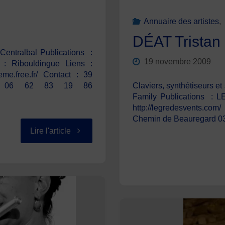
Annuaire des artistes
,
DÉAT Tristan
Centralbal Publications :
19 novembre 2009
 : Ribouldingue Liens :
eme.free.fr/ Contact : 39
at 06 62 83 19 86
Claviers, synthétiseurs e
Family Publications :
http://legredesvents.c
Chemin de Beauregard 037
"ROCHE
Lire l'article
Luc"