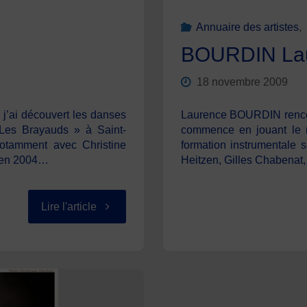
Annuaire des artistes
,
BOURDIN La
18 novembre 2009
j’ai découvert les danses
Laurence BOURDIN rencontr
 Les Brayauds » à Saint-
commence en jouant le ré
notamment avec Christine
formation instrumentale 
u’en 2004…
Heitzen, Gilles Chabenat,
"ETIENNE
Lire l'article
Loïc"