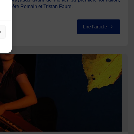
son frère Romain et Tristan Faure.
"MAUREL
Lire l'article
s
« Raphnin »