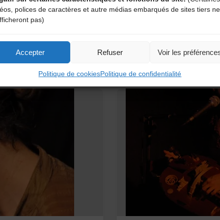
déos, polices de caractères et autre médias embarqués de sites tiers ne
eille… !
Tradicomix, en 2005 avec 
fficheront pas)
"AVERLY
Lire l'article
Accepter
Refuser
Voir les préférence
Rachel"
Politique de cookies
Politique de confidentialité