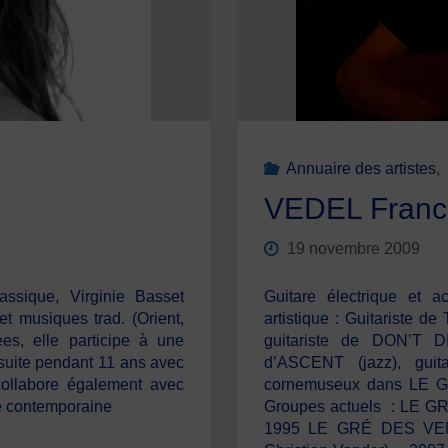
Annuaire des artistes
,
VEDEL Franc
19 novembre 2009
ssique, Virginie Basset
Guitare électrique et 
t musiques trad. (Orient,
artistique : Guitariste d
es, elle participe à une
guitariste de DON’T D
nsuite pendant 11 ans avec
d’ASCENT (jazz), guit
collabore également avec
cornemuseux dans LE G
se contemporaine
Groupes actuels : LE GR
1995 LE GRÉ DES VEN