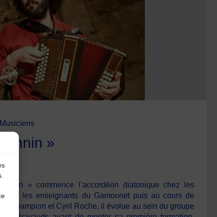
Musiciens
phnin »
es
s.
aphnin » commence l’accordéon diatonique chez les
é par les enseignants du Gamounet puis au cours de
ce
ic Champion et Cyril Roche, il évolue au sein du groupe
des Brayauds avant de monter sa première formation,