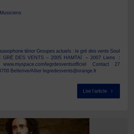
Musiciens
t saxophone ténor Groupes actuels : le gré des vents Soul
 LE GRÉ DES VENTS – 2005 HAMTAÏ – 2007 Liens :
om/ www.myspace.com/legrdesventsofficiel Contact 27
00 Bellerive/Allier legredesvents@orange.fr
"DÉAT
Lire l'article
Tristan"