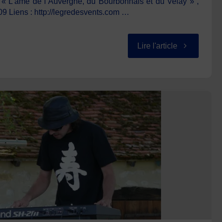
 « L’âme de l’Auvergne, du Bourbonnais et du Velay » ,
09 Liens : http://legredesvents.com …
"VEDEL
Lire l'article
Franck"