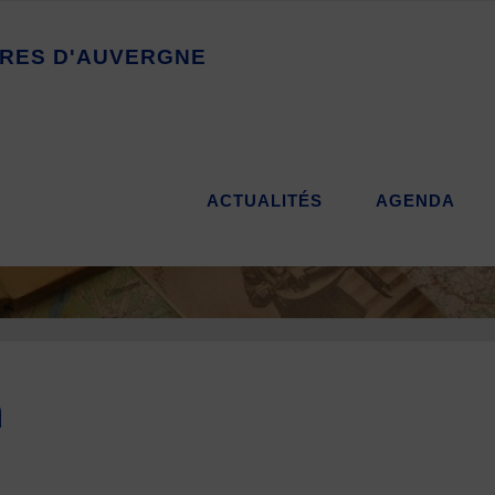
R
E
S
D
'
A
U
V
E
R
G
N
E
ACTUALITÉS
AGENDA
n