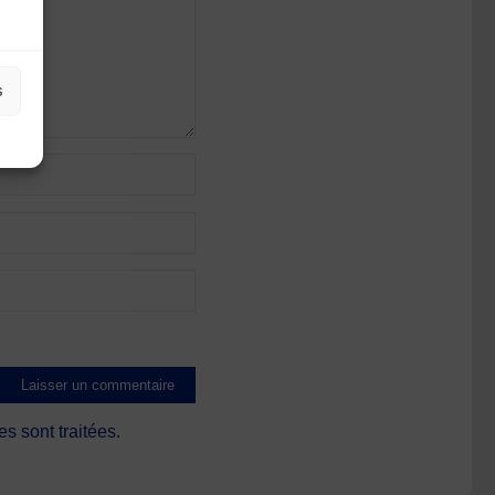
s
s sont traitées
.