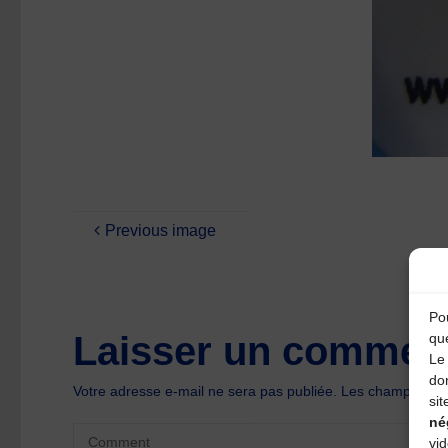
Previous image
Pou
Laisser un comment
qu
Le 
do
Votre adresse e-mail ne sera pas publiée.
Les champs oblig
sit
né
vi