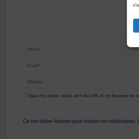
s'a
Save my name, email, and site URL in my browser for n
Ce site utilise Akismet pour réduire les indésirables.