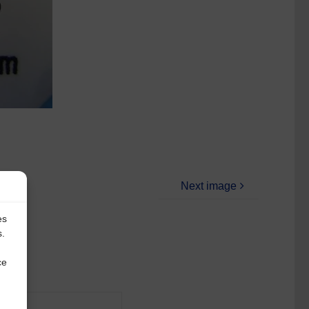
Next image
es
s.
ce