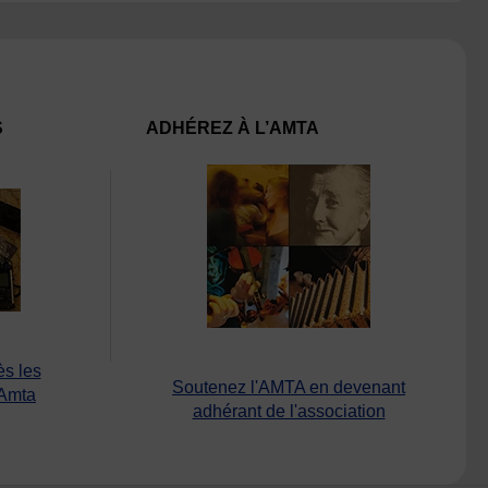
S
ADHÉREZ À L’AMTA
ès les
Soutenez l'AMTA en devenant
’Amta
adhérant de l'association