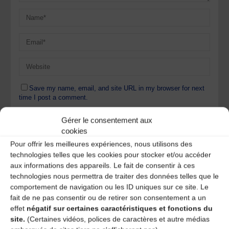
Save my name, email, and site URL in my browser for next
time I post a comment.
Gérer le consentement aux
cookies
Ce site utilise Akismet pour réduire les indésirables.
En
Pour offrir les meilleures expériences, nous utilisons des
savoir plus sur la façon dont les données de vos
technologies telles que les cookies pour stocker et/ou accéder
commentaires sont traitées
.
aux informations des appareils. Le fait de consentir à ces
technologies nous permettra de traiter des données telles que le
comportement de navigation ou les ID uniques sur ce site. Le
fait de ne pas consentir ou de retirer son consentement a un
effet
négatif sur certaines caractéristiques et fonctions du
site.
(Certaines vidéos, polices de caractères et autre médias