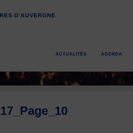
R
E
S
D
'
A
U
V
E
R
G
N
E
ACTUALITÉS
AGENDA
017_Page_10