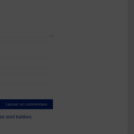
s sont traitées
.