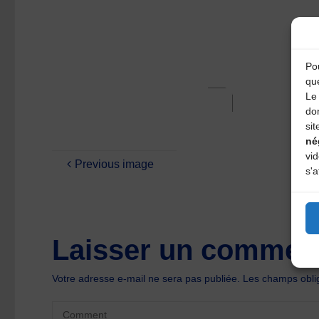
Pou
qu
Le 
do
sit
né
vi
Previous image
s'a
Laisser un comment
Votre adresse e-mail ne sera pas publiée.
Les champs oblig