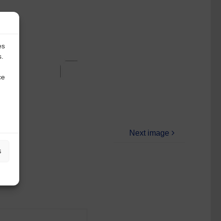
es
s.
ce
Next image
s