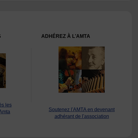
S
ADHÉREZ À L’AMTA
ès les
Soutenez l'AMTA en devenant
’Amta
adhérant de l'association