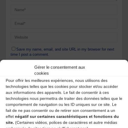
Save my name, email, and site URL in my browser for next
time I post a comment.
Gérer le consentement aux
cookies
Ce site utilise Akismet pour réduire les indésirables.
En
Pour offrir les meilleures expériences, nous utilisons des
savoir plus sur la façon dont les données de vos
technologies telles que les cookies pour stocker et/ou accéder
commentaires sont traitées
.
aux informations des appareils. Le fait de consentir à ces
technologies nous permettra de traiter des données telles que le
comportement de navigation ou les ID uniques sur ce site. Le
fait de ne pas consentir ou de retirer son consentement a un
effet
négatif sur certaines caractéristiques et fonctions du
site.
(Certaines vidéos, polices de caractères et autre médias