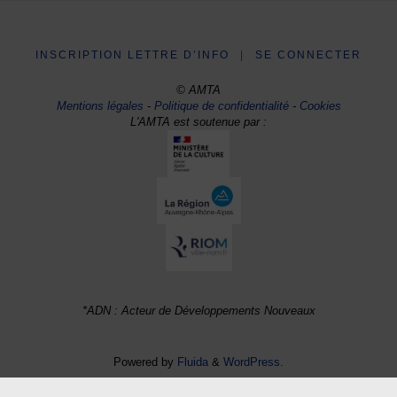
INSCRIPTION LETTRE D’INFO
|
SE CONNECTER
© AMTA
Mentions légales
-
Politique de confidentialité
-
Cookies
L'AMTA est soutenue par :
*ADN : Acteur de Développements Nouveaux
Powered by
Fluida
&
WordPress.