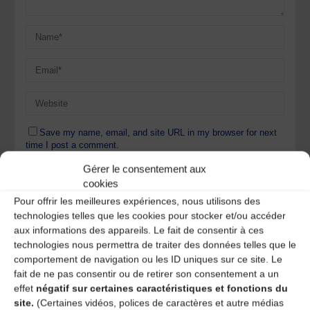
Save my name, email, and site URL in my browser for next
time I post a comment.
Gérer le consentement aux
cookies
Ce site utilise Akismet pour réduire les indésirables.
En
Pour offrir les meilleures expériences, nous utilisons des
savoir plus sur la façon dont les données de vos
technologies telles que les cookies pour stocker et/ou accéder
commentaires sont traitées
.
aux informations des appareils. Le fait de consentir à ces
technologies nous permettra de traiter des données telles que le
comportement de navigation ou les ID uniques sur ce site. Le
fait de ne pas consentir ou de retirer son consentement a un
effet
négatif sur certaines caractéristiques et fonctions du
site.
(Certaines vidéos, polices de caractères et autre médias