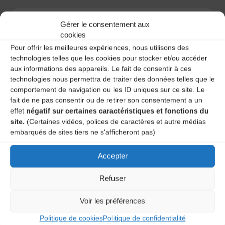
Gérer le consentement aux
cookies
A DECOUVRIR :
Pour offrir les meilleures expériences, nous utilisons des
technologies telles que les cookies pour stocker et/ou accéder
aux informations des appareils. Le fait de consentir à ces
technologies nous permettra de traiter des données telles que le
comportement de navigation ou les ID uniques sur ce site. Le
fait de ne pas consentir ou de retirer son consentement a un
effet
négatif sur certaines caractéristiques et fonctions du
site.
(Certaines vidéos, polices de caractères et autre médias
embarqués de sites tiers ne s'afficheront pas)
Accepter
Le distributeur des musiques Trad'
Refuser
Voir les préférences
L’AMTA EST MEMBRE DE LA
Politique de cookies
Politique de confidentialité