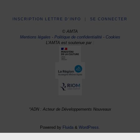
INSCRIPTION LETTRE D’INFO
|
SE CONNECTER
© AMTA
Mentions légales
-
Politique de confidentialité
-
Cookies
L'AMTA est soutenue par :
*ADN : Acteur de Développements Nouveaux
Powered by
Fluida
&
WordPress.