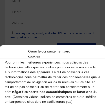
Save my name, email, and site URL in my browser for next
time I post a comment.
Gérer le consentement aux
Ce site utilise Akismet pour réduire les indésirables.
En
cookies
savoir plus sur la façon dont les données de vos
Pour offrir les meilleures expériences, nous utilisons des
commentaires sont traitées
.
technologies telles que les cookies pour stocker et/ou accéder
aux informations des appareils. Le fait de consentir à ces
technologies nous permettra de traiter des données telles que le
comportement de navigation ou les ID uniques sur ce site. Le
fait de ne pas consentir ou de retirer son consentement a un
effet
négatif sur certaines caractéristiques et fonctions du
site.
(Certaines vidéos, polices de caractères et autre médias
A DECOUVRIR :
embarqués de sites tiers ne s'afficheront pas)