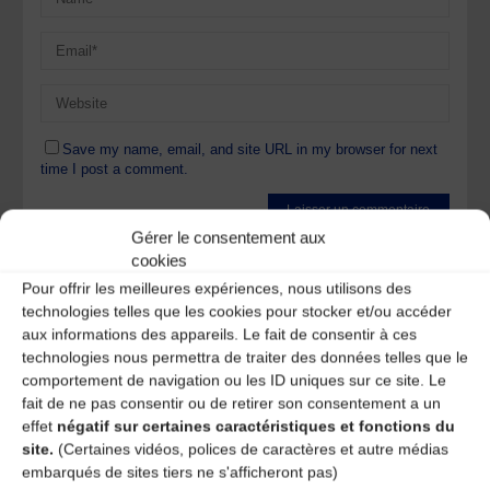
Save my name, email, and site URL in my browser for next
time I post a comment.
Gérer le consentement aux
Ce site utilise Akismet pour réduire les indésirables.
En
cookies
savoir plus sur la façon dont les données de vos
Pour offrir les meilleures expériences, nous utilisons des
commentaires sont traitées
.
technologies telles que les cookies pour stocker et/ou accéder
aux informations des appareils. Le fait de consentir à ces
technologies nous permettra de traiter des données telles que le
comportement de navigation ou les ID uniques sur ce site. Le
fait de ne pas consentir ou de retirer son consentement a un
effet
négatif sur certaines caractéristiques et fonctions du
site.
(Certaines vidéos, polices de caractères et autre médias
A DECOUVRIR :
embarqués de sites tiers ne s'afficheront pas)