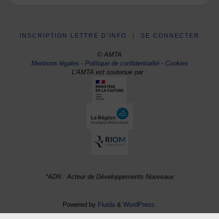
INSCRIPTION LETTRE D’INFO
|
SE CONNECTER
© AMTA
Mentions légales
-
Politique de confidentialité
-
Cookies
L'AMTA est soutenue par :
*ADN : Acteur de Développements Nouveaux
Powered by
Fluida
&
WordPress.