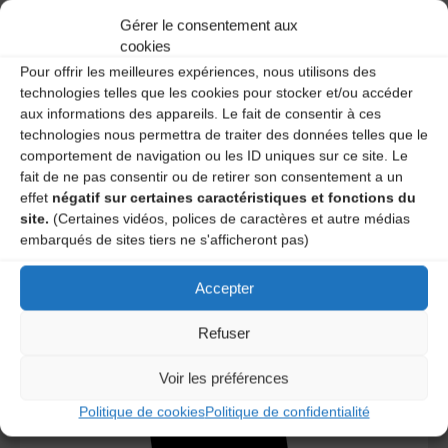
Gérer le consentement aux
A DECOUVRIR :
cookies
Pour offrir les meilleures expériences, nous utilisons des
technologies telles que les cookies pour stocker et/ou accéder
aux informations des appareils. Le fait de consentir à ces
technologies nous permettra de traiter des données telles que le
comportement de navigation ou les ID uniques sur ce site. Le
fait de ne pas consentir ou de retirer son consentement a un
effet
négatif sur certaines caractéristiques et fonctions du
site.
(Certaines vidéos, polices de caractères et autre médias
embarqués de sites tiers ne s'afficheront pas)
Le distributeur des musiques Trad'
Accepter
Refuser
L’AMTA EST MEMBRE DE LA
Voir les préférences
Politique de cookies
Politique de confidentialité