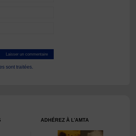
s sont traitées
.
S
ADHÉREZ À L’AMTA