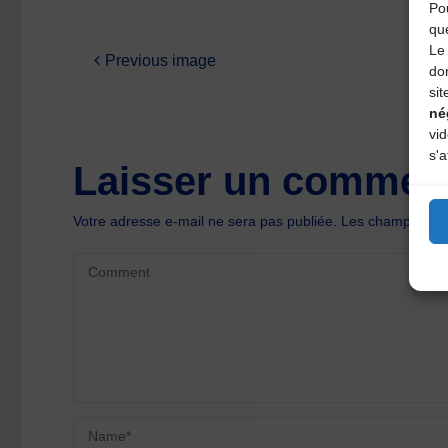
Pou
qu
Le 
Previous image
do
sit
né
vi
s'a
Laisser un comment
Votre adresse e-mail ne sera pas publiée.
Les champs oblig