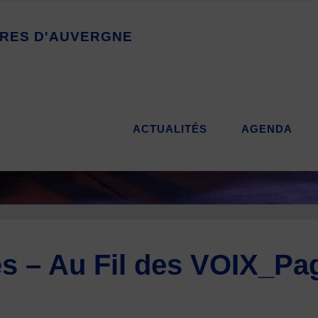
R
E
S
D
'
A
U
V
E
R
G
N
E
ACTUALITÉS
AGENDA
es – Au Fil des VOIX_Pa