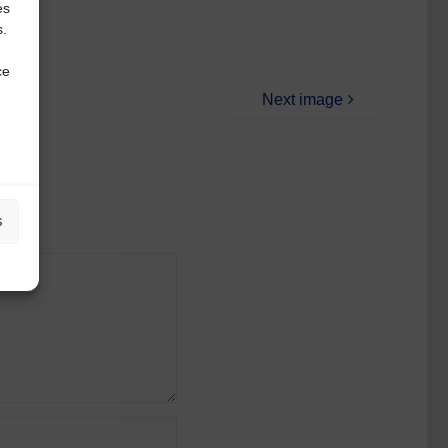
es
s.
ce
Next image
s