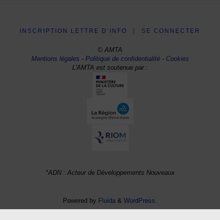
INSCRIPTION LETTRE D’INFO
|
SE CONNECTER
© AMTA
Mentions légales
-
Politique de confidentialité
-
Cookies
L'AMTA est soutenue par :
*ADN : Acteur de Développements Nouveaux
Powered by
Fluida
&
WordPress.