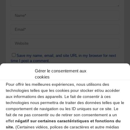
Save my name, email, and site URL in my browser for next
time I post a comment.
Gérer le consentement aux
cookies
Ce site utilise Akismet pour réduire les indésirables.
En
Pour offrir les meilleures expériences, nous utilisons des
savoir plus sur la façon dont les données de vos
technologies telles que les cookies pour stocker et/ou accéder
commentaires sont traitées
.
aux informations des appareils. Le fait de consentir à ces
technologies nous permettra de traiter des données telles que le
comportement de navigation ou les ID uniques sur ce site. Le
fait de ne pas consentir ou de retirer son consentement a un
effet
négatif sur certaines caractéristiques et fonctions du
site.
(Certaines vidéos, polices de caractères et autre médias