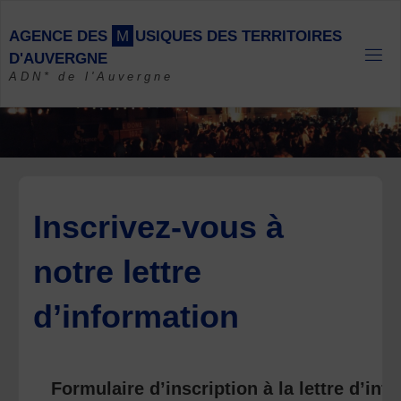
Skip
to
A
G
E
N
C
E
D
E
S
M
U
S
I
Q
U
E
S
D
E
S
T
E
R
R
I
T
O
I
R
E
S
content
D
'
A
U
V
E
R
G
N
E
ADN* de l'Auvergne
Inscrivez-vous à
notre lettre
d’information
Formulaire d’inscription à la lettre d’inf