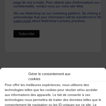
page de nos e-mails. Pour obtenir plus d’informations sur nos
confidentialité, rendez-vous sur notre site Web.
We use Mailchimp as our marketing platform. By clicking belo
acknowledge that your information will be transferred to Mail
Learn more
about Mailchimp’s privacy practices.
Gérer le consentement aux
cookies
Pour offrir les meilleures expériences, nous utilisons des
A DECOUVRIR :
technologies telles que les cookies pour stocker et/ou accéder
aux informations des appareils. Le fait de consentir à ces
technologies nous permettra de traiter des données telles que le
comportement de navigation ou les ID uniques sur ce site. Le