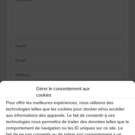
Save my name, email, and site URL in my browser for next
Gérer le consentement aux
time I post a comment.
cookies
Pour offrir les meilleures expériences, nous utilisons des
technologies telles que les cookies pour stocker et/ou accéder
aux informations des appareils. Le fait de consentir à ces
Ce site utilise Akismet pour réduire les indésirables.
En
technologies nous permettra de traiter des données telles que le
savoir plus sur la façon dont les données de vos
commentaires sont traitées
.
comportement de navigation ou les ID uniques sur ce site. Le
fait de ne pas consentir ou de retirer son consentement a un