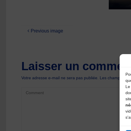
Previous image
Laisser un comment
Pou
Votre adresse e-mail ne sera pas publiée.
Les champs oblig
qu
Le 
do
sit
né
vi
s'a