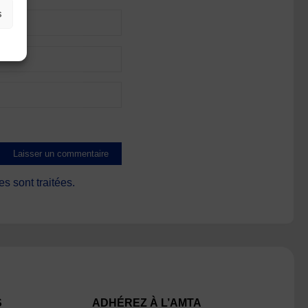
s
s sont traitées
.
S
ADHÉREZ À L’AMTA