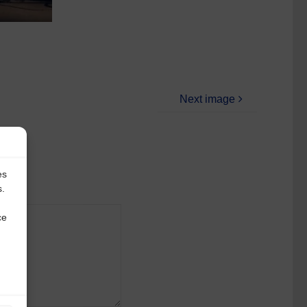
Next image
es
s.
ce