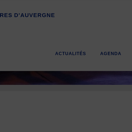
R
E
S
D
'
A
U
V
E
R
G
N
E
ACTUALITÉS
AGENDA