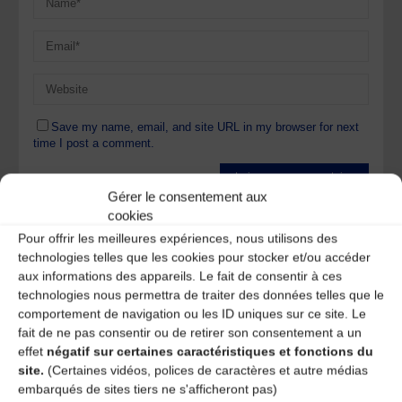
Save my name, email, and site URL in my browser for next
time I post a comment.
Gérer le consentement aux
Ce site utilise Akismet pour réduire les indésirables.
En
cookies
savoir plus sur la façon dont les données de vos
Pour offrir les meilleures expériences, nous utilisons des
commentaires sont traitées
.
technologies telles que les cookies pour stocker et/ou accéder
aux informations des appareils. Le fait de consentir à ces
technologies nous permettra de traiter des données telles que le
comportement de navigation ou les ID uniques sur ce site. Le
fait de ne pas consentir ou de retirer son consentement a un
effet
négatif sur certaines caractéristiques et fonctions du
site.
(Certaines vidéos, polices de caractères et autre médias
A DECOUVRIR :
embarqués de sites tiers ne s'afficheront pas)