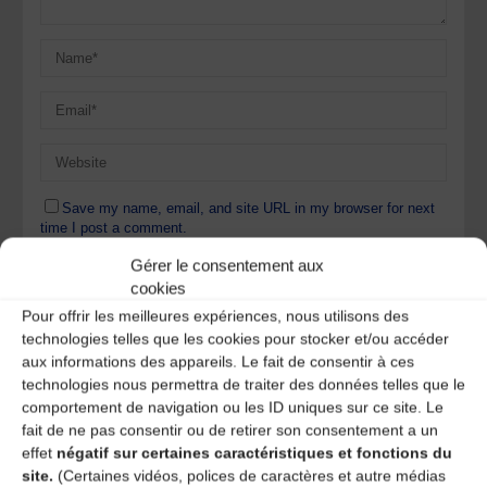
Save my name, email, and site URL in my browser for next
time I post a comment.
Gérer le consentement aux
cookies
Ce site utilise Akismet pour réduire les indésirables.
En
Pour offrir les meilleures expériences, nous utilisons des
savoir plus sur la façon dont les données de vos
technologies telles que les cookies pour stocker et/ou accéder
commentaires sont traitées
.
aux informations des appareils. Le fait de consentir à ces
technologies nous permettra de traiter des données telles que le
comportement de navigation ou les ID uniques sur ce site. Le
fait de ne pas consentir ou de retirer son consentement a un
effet
négatif sur certaines caractéristiques et fonctions du
site.
(Certaines vidéos, polices de caractères et autre médias