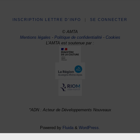
INSCRIPTION LETTRE D’INFO
|
SE CONNECTER
© AMTA
Mentions légales
-
Politique de confidentialité
-
Cookies
L'AMTA est soutenue par :
*ADN : Acteur de Développements Nouveaux
Powered by
Fluida
&
WordPress.