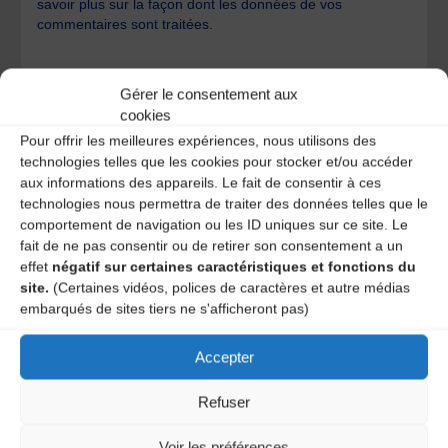
savoir plus sur la façon dont les données de vos
commentaires sont traitées
.
Gérer le consentement aux
cookies
Pour offrir les meilleures expériences, nous utilisons des
technologies telles que les cookies pour stocker et/ou accéder
A DECOUVRIR :
aux informations des appareils. Le fait de consentir à ces
technologies nous permettra de traiter des données telles que le
comportement de navigation ou les ID uniques sur ce site. Le
fait de ne pas consentir ou de retirer son consentement a un
effet
négatif sur certaines caractéristiques et fonctions du
site.
(Certaines vidéos, polices de caractères et autre médias
embarqués de sites tiers ne s'afficheront pas)
Accepter
Refuser
Le distributeur des musiques Trad'
Voir les préférences