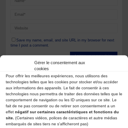
Save my name, email, and site URL in my browser for next
time I post a comment.
Gérer le consentement aux
Ce site utilise Akismet pour réduire les indésirables.
En
cookies
savoir plus sur la façon dont les données de vos
Pour offrir les meilleures expériences, nous utilisons des
commentaires sont traitées
.
technologies telles que les cookies pour stocker et/ou accéder
aux informations des appareils. Le fait de consentir à ces
technologies nous permettra de traiter des données telles que le
comportement de navigation ou les ID uniques sur ce site. Le
fait de ne pas consentir ou de retirer son consentement a un
effet
négatif sur certaines caractéristiques et fonctions du
site.
(Certaines vidéos, polices de caractères et autre médias
A DECOUVRIR :
embarqués de sites tiers ne s'afficheront pas)