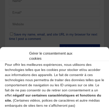
Save my name, email, and site URL in my browser for next
time I post a comment.
Gérer le consentement aux
Ce site utilise Akismet pour réduire les indésirables.
En
cookies
savoir plus sur la façon dont les données de vos
Pour offrir les meilleures expériences, nous utilisons des
commentaires sont traitées
.
technologies telles que les cookies pour stocker et/ou accéder
aux informations des appareils. Le fait de consentir à ces
technologies nous permettra de traiter des données telles que le
comportement de navigation ou les ID uniques sur ce site. Le
fait de ne pas consentir ou de retirer son consentement a un
effet
négatif sur certaines caractéristiques et fonctions du
site.
(Certaines vidéos, polices de caractères et autre médias
A DECOUVRIR :
embarqués de sites tiers ne s'afficheront pas)