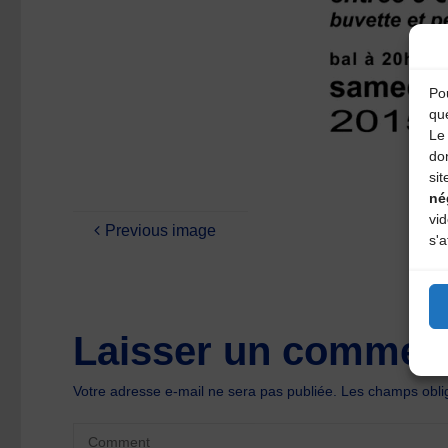
Pou
qu
Le 
do
sit
né
vi
Previous image
s'a
Laisser un comment
Votre adresse e-mail ne sera pas publiée.
Les champs oblig