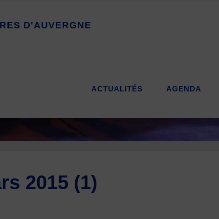
R
E
S
D
'
A
U
V
E
R
G
N
E
ACTUALITÉS
AGENDA
rs 2015 (1)