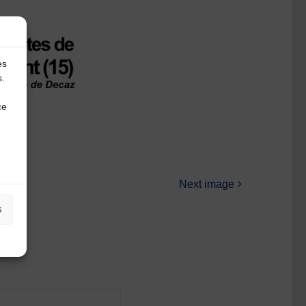
es
s.
ce
Next image
s