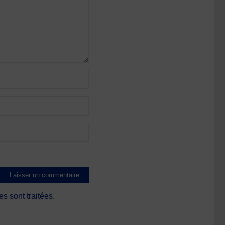
s sont traitées
.