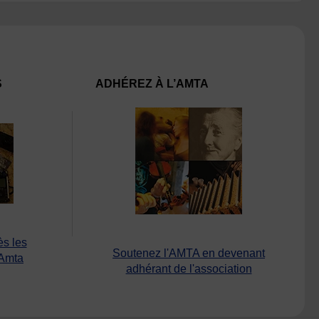
S
ADHÉREZ À L’AMTA
ès les
Soutenez l'AMTA en devenant
’Amta
adhérant de l'association