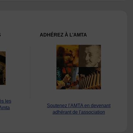
S
ADHÉREZ À L’AMTA
ès les
Soutenez l'AMTA en devenant
’Amta
adhérant de l'association