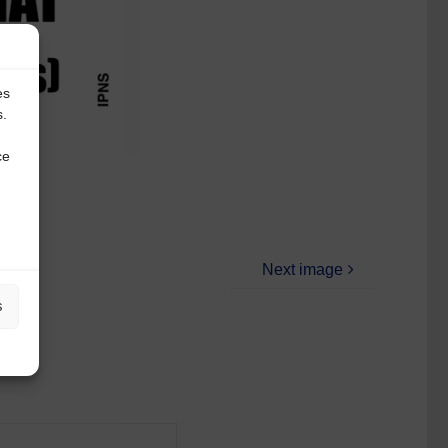
es
s.
ce
Next image
s