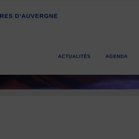
R
E
S
D
'
A
U
V
E
R
G
N
E
ACTUALITÉS
AGENDA