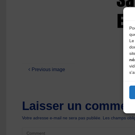
Pou
qu
Le 
do
sit
né
vi
Previous image
s'a
Laisser un comment
Votre adresse e-mail ne sera pas publiée.
Les champs oblig