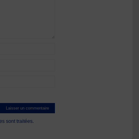
s sont traitées
.