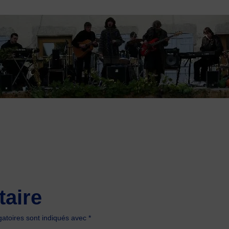
aire
atoires sont indiqués avec
*