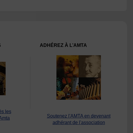
S
ADHÉREZ À L’AMTA
ès les
Soutenez l'AMTA en devenant
’Amta
adhérant de l'association