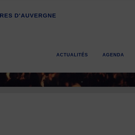
R
E
S
D
'
A
U
V
E
R
G
N
E
ACTUALITÉS
AGENDA