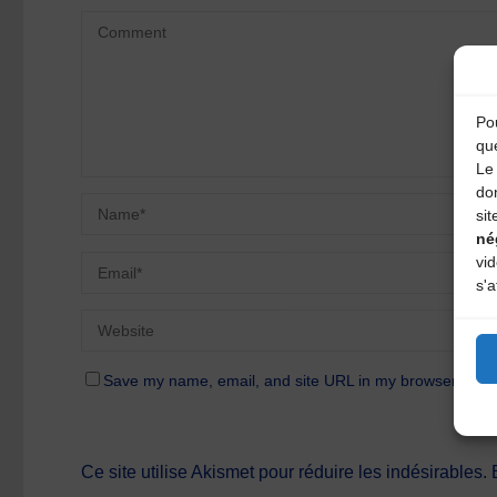
Pou
qu
Le 
do
sit
né
vi
s'a
Save my name, email, and site URL in my browser for n
Ce site utilise Akismet pour réduire les indésirables.