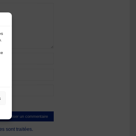
es
s.
ce
s
s sont traitées
.