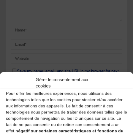
Save my name, email, and site URL in my browser for next
time I post a comment.
Gérer le consentement aux
cookies
Pour offrir les meilleures expériences, nous utilisons des
Ce site utilise Akismet pour réduire les indésirables.
En
technologies telles que les cookies pour stocker et/ou accéder
savoir plus sur la façon dont les données de vos
aux informations des appareils. Le fait de consentir à ces
commentaires sont traitées
.
technologies nous permettra de traiter des données telles que le
comportement de navigation ou les ID uniques sur ce site. Le
fait de ne pas consentir ou de retirer son consentement a un
effet
négatif sur certaines caractéristiques et fonctions du