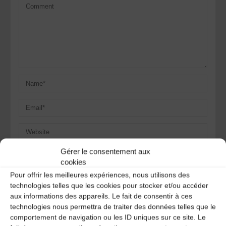
Gérer le consentement aux
Save my name, email, and site URL in my browser for next
cookies
time I post a comment.
Pour offrir les meilleures expériences, nous utilisons des
technologies telles que les cookies pour stocker et/ou accéder
aux informations des appareils. Le fait de consentir à ces
Ce site utilise Akismet pour réduire les indésirables.
En
technologies nous permettra de traiter des données telles que le
savoir plus sur la façon dont les données de vos
comportement de navigation ou les ID uniques sur ce site. Le
commentaires sont traitées
.