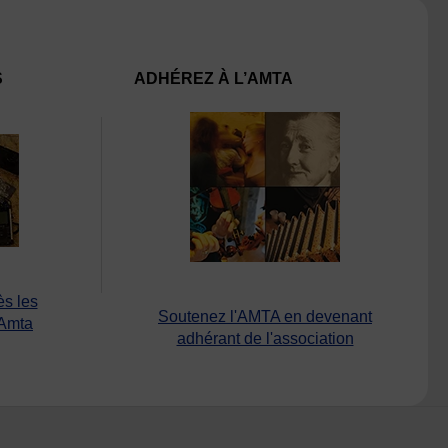
S
ADHÉREZ À L’AMTA
ès les
Soutenez l'AMTA en devenant
’Amta
adhérant de l'association