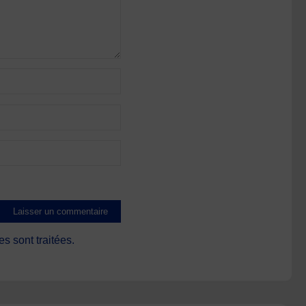
s sont traitées
.