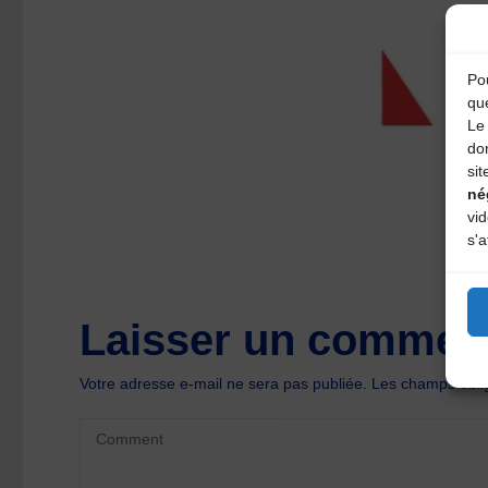
Pou
qu
Le 
do
sit
né
vi
s'a
Laisser un comment
Votre adresse e-mail ne sera pas publiée.
Les champs oblig