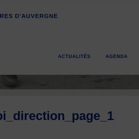
R
E
S
D
'
A
U
V
E
R
G
N
E
ACTUALITÉS
AGENDA
i_direction_page_1