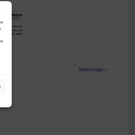
es
s.
ce
Next image
s