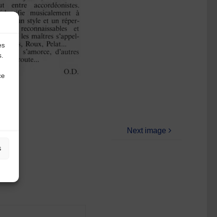
es
s.
ce
Next image
s