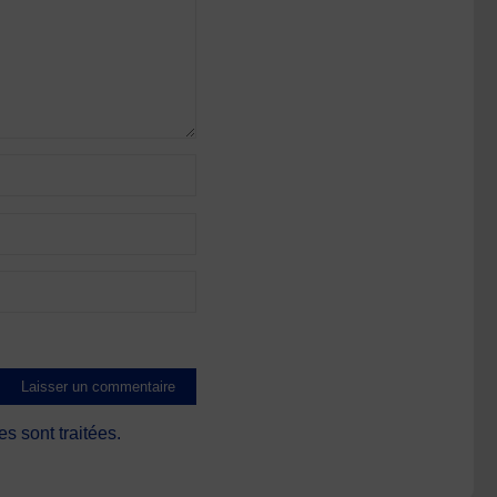
s sont traitées
.