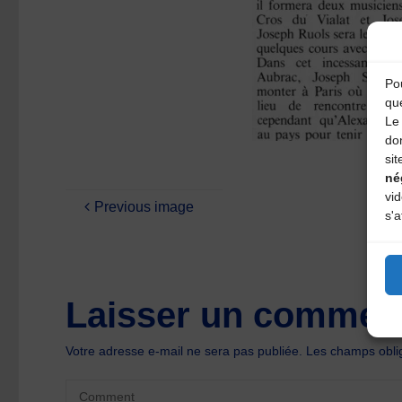
Pou
qu
Le 
do
sit
né
vi
Previous image
s'a
Laisser un comment
Votre adresse e-mail ne sera pas publiée.
Les champs oblig