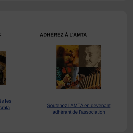
S
ADHÉREZ À L’AMTA
ès les
Soutenez l'AMTA en devenant
’Amta
adhérant de l'association