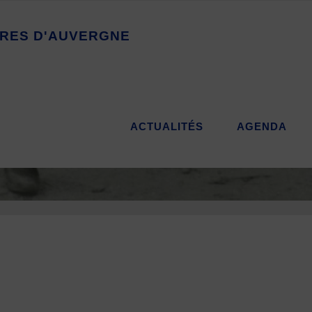
R
E
S
D
'
A
U
V
E
R
G
N
E
ACTUALITÉS
AGENDA