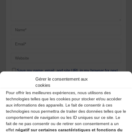
Save my name, email, and site URL in my browser for next
time I post a comment.
Gérer le consentement aux
cookies
Pour offrir les meilleures expériences, nous utilisons des
Ce site utilise Akismet pour réduire les indésirables.
En
technologies telles que les cookies pour stocker et/ou accéder
savoir plus sur la façon dont les données de vos
aux informations des appareils. Le fait de consentir à ces
commentaires sont traitées
.
technologies nous permettra de traiter des données telles que le
comportement de navigation ou les ID uniques sur ce site. Le
fait de ne pas consentir ou de retirer son consentement a un
effet
négatif sur certaines caractéristiques et fonctions du