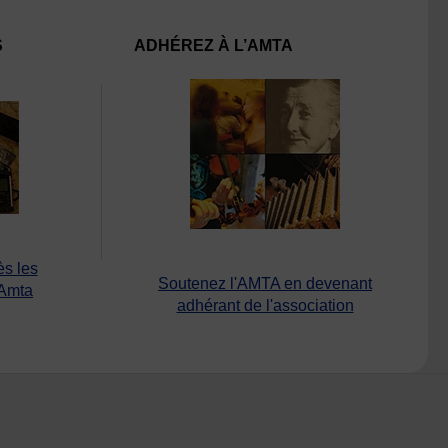
S
ADHÉREZ À L’AMTA
ès les
Soutenez l'AMTA en devenant
’Amta
adhérant de l'association