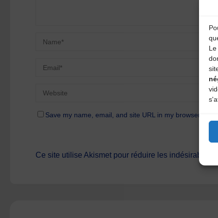
Pou
qu
Le 
do
sit
né
vi
s'a
Save my name, email, and site URL in my browser for n
Ce site utilise Akismet pour réduire les indésirables.