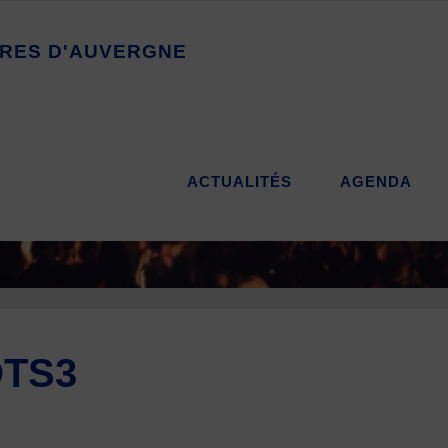
R
E
S
D
'
A
U
V
E
R
G
N
E
ACTUALITÉS
AGENDA
OTS3