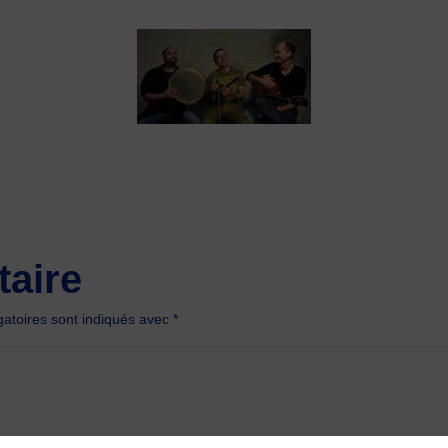
aire
atoires sont indiqués avec
*