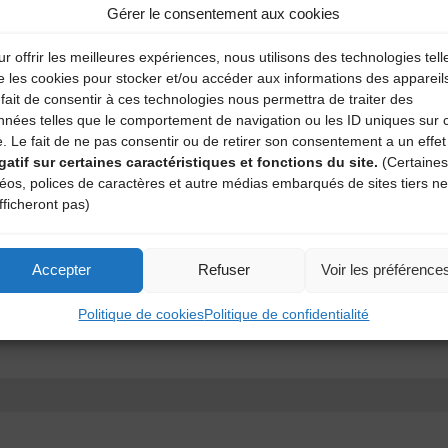
Gérer le consentement aux cookies
r offrir les meilleures expériences, nous utilisons des technologies tell
e les cookies pour stocker et/ou accéder aux informations des appareil
fait de consentir à ces technologies nous permettra de traiter des
nnées telles que le comportement de navigation ou les ID uniques sur 
e. Le fait de ne pas consentir ou de retirer son consentement a un effet
gatif sur certaines caractéristiques et fonctions du site.
(Certaines
déos, polices de caractères et autre médias embarqués de sites tiers ne
fficheront pas)
ext time I post a comment.
Accepter
Refuser
Voir les préférence
Politique de cookies
Politique de confidentialité
En savoir plus sur la façon dont les données de vos commentaire