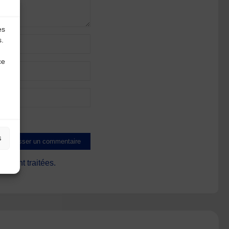
es
s.
ce
s
s sont traitées
.