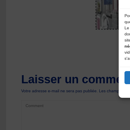
Pou
qu
Le 
do
sit
né
vi
s'a
Laisser un comment
Votre adresse e-mail ne sera pas publiée.
Les champs oblig