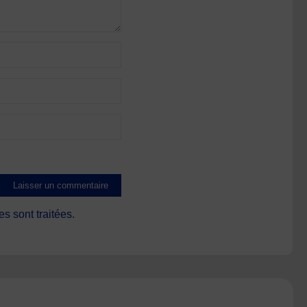
s sont traitées
.