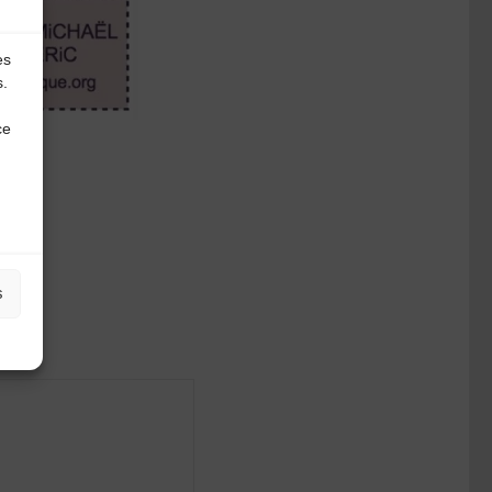
es
s.
ce
s