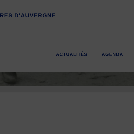
R
E
S
D
'
A
U
V
E
R
G
N
E
ACTUALITÉS
AGENDA