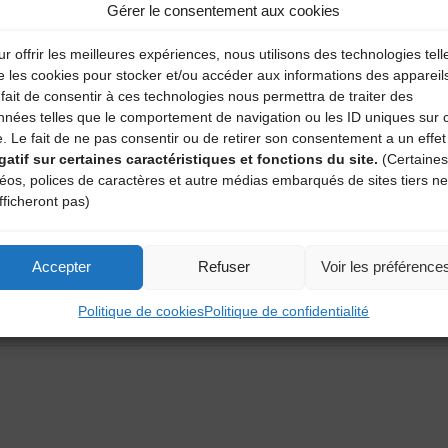
Gérer le consentement aux cookies
r offrir les meilleures expériences, nous utilisons des technologies tell
e les cookies pour stocker et/ou accéder aux informations des appareil
fait de consentir à ces technologies nous permettra de traiter des
nnées telles que le comportement de navigation ou les ID uniques sur 
e. Le fait de ne pas consentir ou de retirer son consentement a un effet
gatif sur certaines caractéristiques et fonctions du site.
(Certaines
déos, polices de caractères et autre médias embarqués de sites tiers ne
fficheront pas)
aire
Accepter
Refuser
Voir les préférence
Politique de cookies
Politique de confidentialité
atoires sont indiqués avec
*