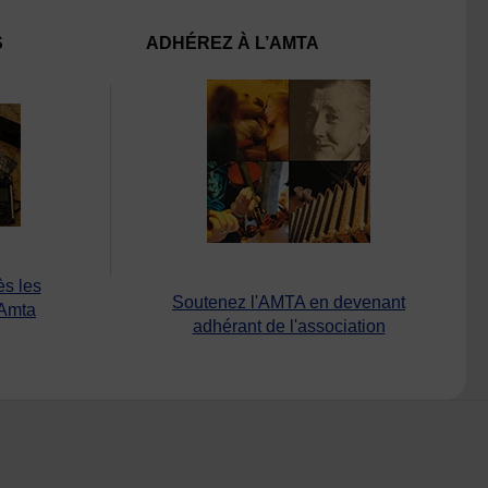
S
ADHÉREZ À L’AMTA
ès les
Soutenez l'AMTA en devenant
’Amta
adhérant de l'association