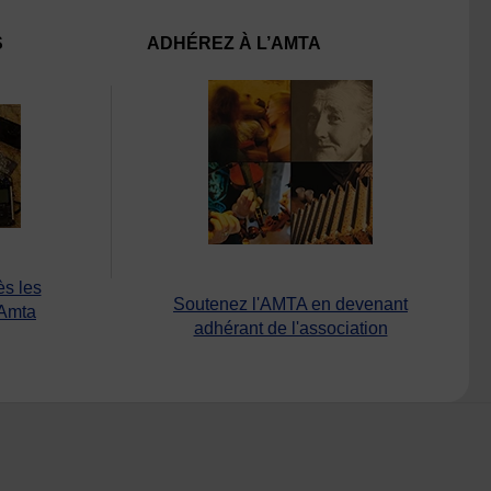
S
ADHÉREZ À L’AMTA
ès les
Soutenez l'AMTA en devenant
’Amta
adhérant de l'association