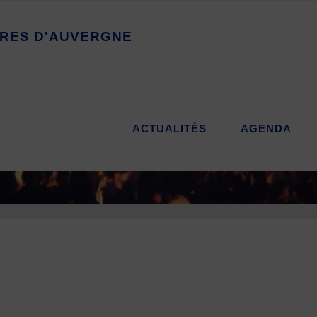
R
E
S
D
'
A
U
V
E
R
G
N
E
ACTUALITÉS
AGENDA