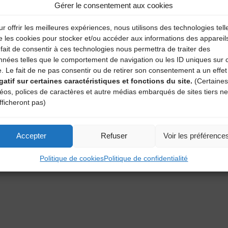
Gérer le consentement aux cookies
r offrir les meilleures expériences, nous utilisons des technologies tell
e les cookies pour stocker et/ou accéder aux informations des appareil
fait de consentir à ces technologies nous permettra de traiter des
nnées telles que le comportement de navigation ou les ID uniques sur 
e. Le fait de ne pas consentir ou de retirer son consentement a un effet
gatif sur certaines caractéristiques et fonctions du site.
(Certaines
déos, polices de caractères et autre médias embarqués de sites tiers ne
fficheront pas)
aire
Accepter
Refuser
Voir les préférence
Politique de cookies
Politique de confidentialité
atoires sont indiqués avec
*