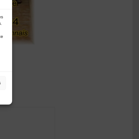
es
s.
ce
s