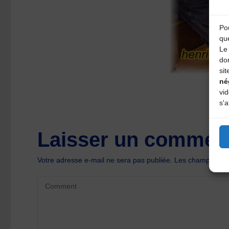
Pou
qu
Le 
do
sit
né
vi
s'a
Laisser un comment
Votre adresse e-mail ne sera pas publiée.
Les champs oblig