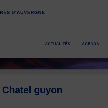
R
E
S
D
'
A
U
V
E
R
G
N
E
ACTUALITÉS
AGENDA
 Chatel guyon