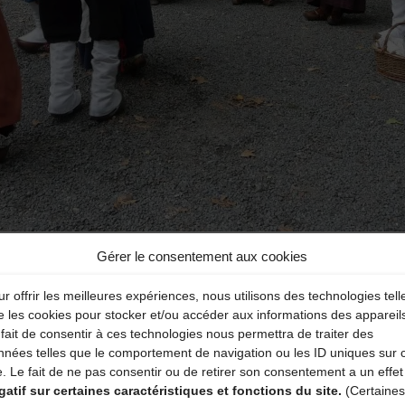
Gérer le consentement aux cookies
r offrir les meilleures expériences, nous utilisons des technologies tell
e les cookies pour stocker et/ou accéder aux informations des appareil
aire
fait de consentir à ces technologies nous permettra de traiter des
nnées telles que le comportement de navigation ou les ID uniques sur 
e. Le fait de ne pas consentir ou de retirer son consentement a un effet
atoires sont indiqués avec
*
gatif sur certaines caractéristiques et fonctions du site.
(Certaines