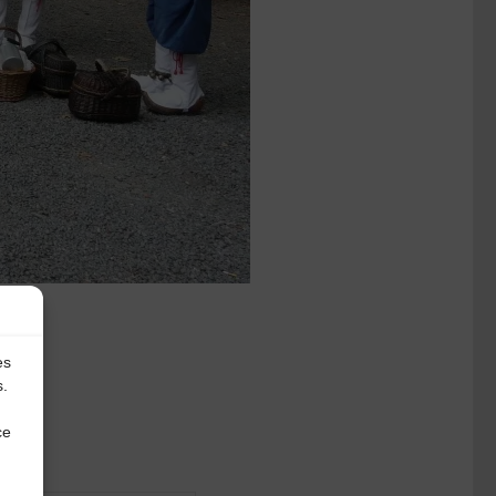
es
s.
ce