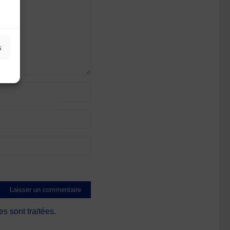
s
s sont traitées
.