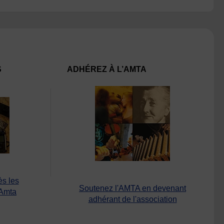
S
ADHÉREZ À L’AMTA
ès les
Soutenez l'AMTA en devenant
’Amta
adhérant de l'association