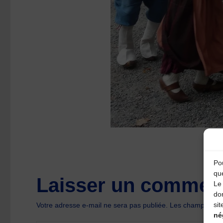
Pou
qu
Laisser un comment
Le 
do
sit
Votre adresse e-mail ne sera pas publiée.
Les champs oblig
né