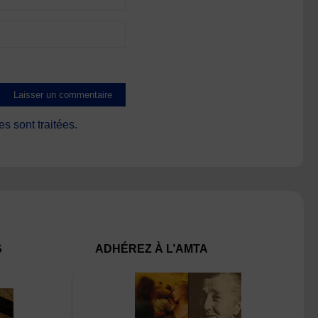
s sont traitées
.
S
ADHÉREZ À L’AMTA