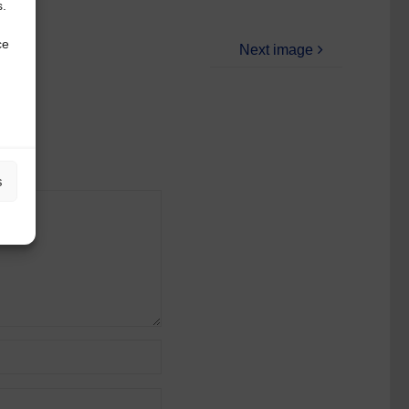
s.
ce
Next image
s