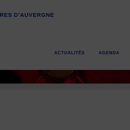
R
E
S
D
'
A
U
V
E
R
G
N
E
ACTUALITÉS
AGENDA