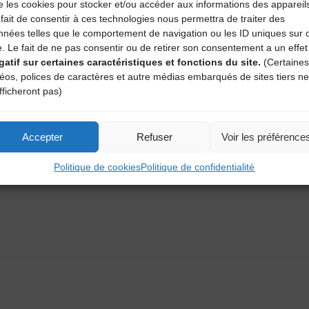
e les cookies pour stocker et/ou accéder aux informations des appareil
fait de consentir à ces technologies nous permettra de traiter des
nnées telles que le comportement de navigation ou les ID uniques sur 
e. Le fait de ne pas consentir ou de retirer son consentement a un effet
gatif sur certaines caractéristiques et fonctions du site.
(Certaines
déos, polices de caractères et autre médias embarqués de sites tiers ne
aire
fficheront pas)
atoires sont indiqués avec
*
Accepter
Refuser
Voir les préférence
Politique de cookies
Politique de confidentialité