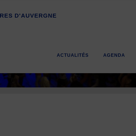
R
E
S
D
'
A
U
V
E
R
G
N
E
ACTUALITÉS
AGENDA