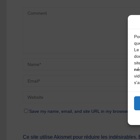
Pou
qu
Le 
do
sit
né
vi
s'a
Save my name, email, and site URL in my browser for n
Ce site utilise Akismet pour réduire les indésirables.