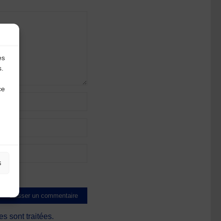
es
s.
ce
s
s sont traitées
.