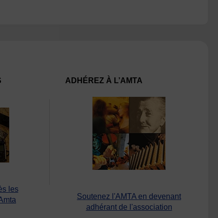
S
ADHÉREZ À L’AMTA
ès les
Soutenez l'AMTA en devenant
’Amta
adhérant de l'association