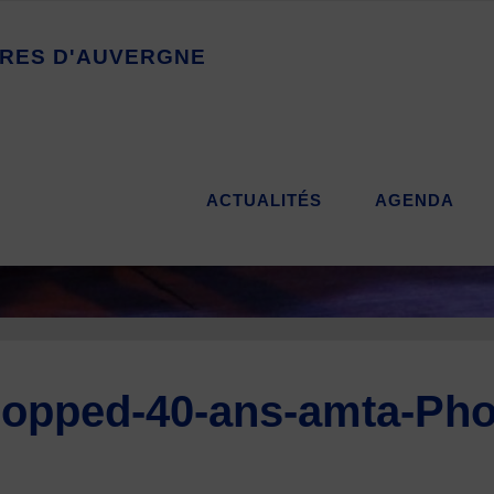
R
E
S
D
'
A
U
V
E
R
G
N
E
ACTUALITÉS
AGENDA
opped-40-ans-amta-Pho