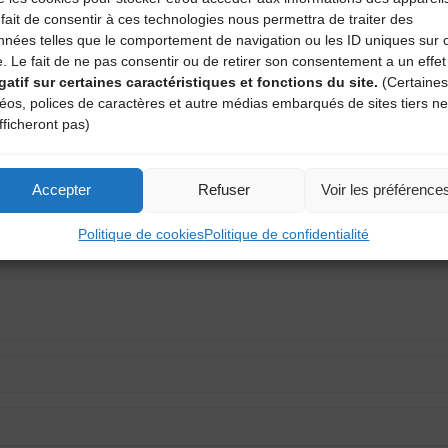
40-ans-amta-Photo-Bleue_Plan-de-travail-1-2.png
fait de consentir à ces technologies nous permettra de traiter des
nnées telles que le comportement de navigation ou les ID uniques sur 
e. Le fait de ne pas consentir ou de retirer son consentement a un effet
gatif sur certaines caractéristiques et fonctions du site.
(Certaines
déos, polices de caractères et autre médias embarqués de sites tiers ne
aire
fficheront pas)
atoires sont indiqués avec
*
Accepter
Refuser
Voir les préférence
Politique de cookies
Politique de confidentialité