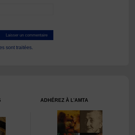
s sont traitées
.
S
ADHÉREZ À L’AMTA