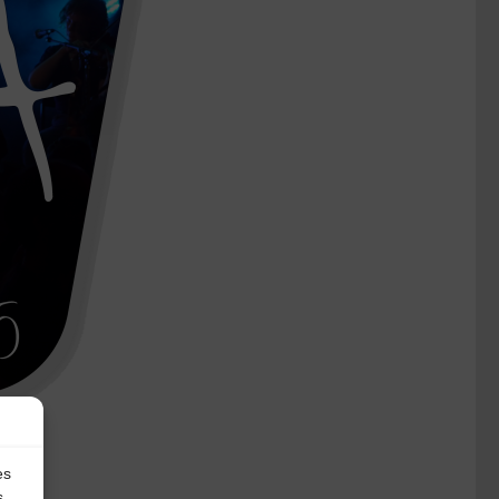
es
s.