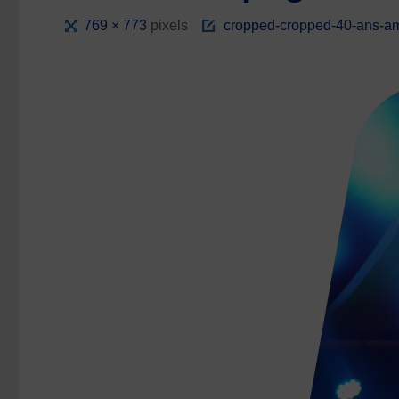
Full
769 × 773
pixels
cropped-cropped-40-ans-am
size