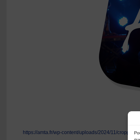
https://amta.fr/wp-content/uploads/2024/11/cropped-
Pou
qu