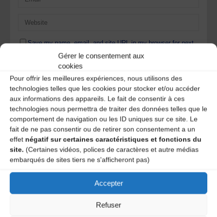
Save my name, email, and site URL in my browser for next
time I post a comment.
Gérer le consentement aux
cookies
Pour offrir les meilleures expériences, nous utilisons des
Ce site utilise Akismet pour réduire les indésirables.
En
technologies telles que les cookies pour stocker et/ou accéder
savoir plus sur la façon dont les données de vos
aux informations des appareils. Le fait de consentir à ces
commentaires sont traitées
.
technologies nous permettra de traiter des données telles que le
comportement de navigation ou les ID uniques sur ce site. Le
fait de ne pas consentir ou de retirer son consentement a un
effet
négatif sur certaines caractéristiques et fonctions du
site.
(Certaines vidéos, polices de caractères et autre médias
embarqués de sites tiers ne s'afficheront pas)
Accepter
Refuser
A DECOUVRIR :