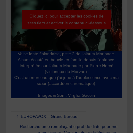
Cliquez ici pour accepter les cookies de
sites tiers et activer le contenu ci-dessous
Valse lente finlandaise, piste 2 de l’album Marinade.
Album écouté en boucle en famille depuis l’enfance.
Interprétée sur l’album Marinade par Pierre Hervé
(violoneux du Morvan).
C’est un morceau que j’ai joué à l’adolescence avec ma
sœur (accordéon chromatique).
Images & Son : Virgilia Gacoin
EUROPAVOX – Grand Bureau
Recherche un.e remplaçant.e prof de diato pour me
remplacer au Conservatoire de Vierzon en