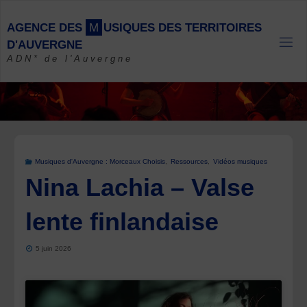
Skip
to
A
G
E
N
C
E
D
E
S
M
U
S
I
Q
U
E
S
D
E
S
T
E
R
R
I
T
O
I
R
E
S
content
D
'
A
U
V
E
R
G
N
E
ADN* de l'Auvergne
Musiques d'Auvergne : Morceaux Choisis
,
Ressources
,
Vidéos musiques
Nina Lachia – Valse
lente finlandaise
5 juin 2026