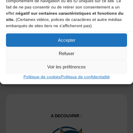
comportement de navigation ou les ID uniques sur ce site. Le
fait de ne pas consentir ou de retirer son consentement a un
effet
négatif sur certaines caractéristiques et fonctions du
Save my name, email, and site URL in my browser for next
site.
(Certaines vidéos, polices de caractères et autre médias
time I post a comment.
embarqués de sites tiers ne s'afficheront pas)
Accepter
Ce site utilise Akismet pour réduire les indésirables.
En
savoir plus sur la façon dont les données de vos
Refuser
commentaires sont traitées
.
Voir les préférences
Politique de cookies
Politique de confidentialité
A DECOUVRIR :