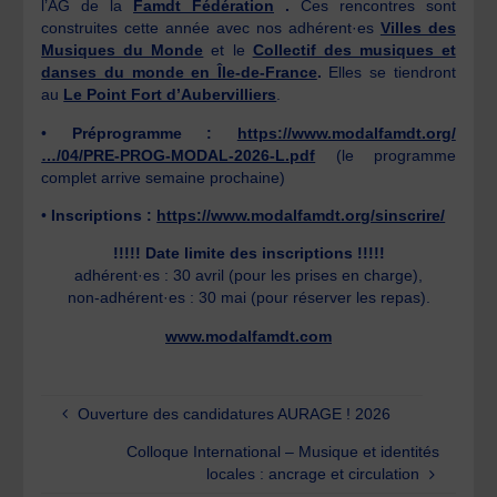
l’AG de la
Famdt Fédération
.
Ces rencontres sont
construites cette année avec nos adhérent·es
Villes des
Musiques du Monde
et le
Collectif des musiques et
danses du monde en Île-de-France
.
Elles se tiendront
au
Le Point Fort d’Aubervilliers
.
•
Préprogramme :
https://www.modalfamdt.org/
…/04/PRE-PROG-MODAL-2026-L.pdf
(le programme
complet arrive semaine prochaine)
•
Inscriptions :
https://www.modalfamdt.org/sinscrire/
!!!!! Date limite des inscriptions !!!!!
adhérent·es : 30 avril (pour les prises en charge),
non-adhérent·es : 30 mai (pour réserver les repas).
www.modalfamdt.com
Ouverture des candidatures AURAGE ! 2026
Colloque International – Musique et identités
locales : ancrage et circulation