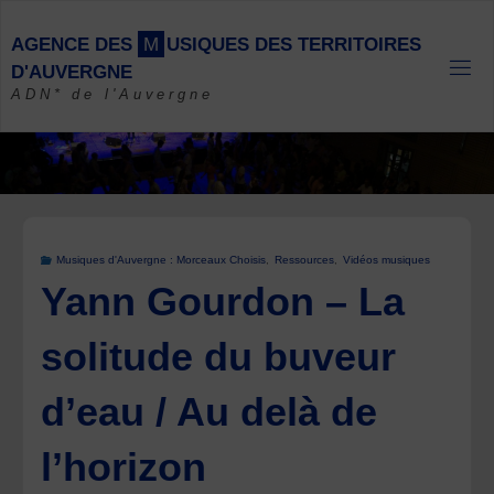
Skip
to
A
G
E
N
C
E
D
E
S
M
U
S
I
Q
U
E
S
D
E
S
T
E
R
R
I
T
O
I
R
E
S
content
D
'
A
U
V
E
R
G
N
E
ADN* de l'Auvergne
Musiques d'Auvergne : Morceaux Choisis
,
Ressources
,
Vidéos musiques
Yann Gourdon – La
solitude du buveur
d’eau / Au delà de
l’horizon