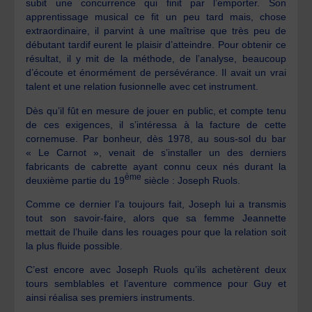
subit une concurrence qui finit par l’emporter. Son
apprentissage musical ce fit un peu tard mais, chose
extraordinaire, il parvint à une maîtrise que très peu de
débutant tardif eurent le plaisir d’atteindre. Pour obtenir ce
résultat, il y mit de la méthode, de l’analyse, beaucoup
d’écoute et énormément de persévérance. Il avait un vrai
talent et une relation fusionnelle avec cet instrument.
Dès qu’il fût en mesure de jouer en public, et compte tenu
de ces exigences, il s’intéressa à la facture de cette
cornemuse. Par bonheur, dès 1978, au sous-sol du bar
« Le Carnot », venait de s’installer un des derniers
fabricants de cabrette ayant connu ceux nés durant la
ème
deuxième partie du 19
siècle : Joseph Ruols.
Comme ce dernier l’a toujours fait, Joseph lui a transmis
tout son savoir-faire, alors que sa femme Jeannette
mettait de l’huile dans les rouages pour que la relation soit
la plus fluide possible.
C’est encore avec Joseph Ruols qu’ils achetèrent deux
tours semblables et l’aventure commence pour Guy et
ainsi réalisa ses premiers instruments.