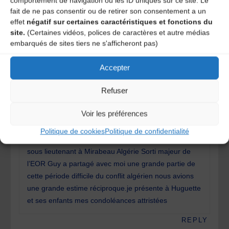
comportement de navigation ou les ID uniques sur ce site. Le
fait de ne pas consentir ou de retirer son consentement a un
effet
négatif sur certaines caractéristiques et fonctions du
Bel hommage pour un brave homme. Merci André,
site.
(Certaines vidéos, polices de caractères et autre médias
embarqués de sites tiers ne s'afficheront pas)
REPLY
Accepter
Guillaud Lozanne
1 an ago
Refuser
Voir les préférences
J apprend avec beaucoup de tristesse le décès de
mon compagnon d’armes ensemble nous avons fait
Politique de cookies
Politique de confidentialité
les EOR d’Angers puis nous nous sommes retrouvés
sous lieutenant à Mirabeau Algérie Sorti majeur de
l’EOR Guy a partagé avec moi une grande partie de
cette période difficile du conflit algérien nous avions
une grande estime réciproque.je présente à Huguette
et ses enfants mes condoléances attristées
REPLY