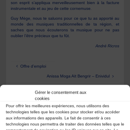
son esprit s’appliqua merveilleusement bien à la facture
instrumentale et au jeu de cette cornemuse.
Guy Mège, nous te saluons pour ce que tu as apporté au
monde des musiques traditionnelles de ta région, et
saches que nous écouterons ta musique pour ne pas
oublier l’être précieux que tu fût.
André Ricros
Offre d’emploi
Anissa Moga Aït Bengrir – Enividul
Gérer le consentement aux
cookies
2 Comments
Pour offrir les meilleures expériences, nous utilisons des
technologies telles que les cookies pour stocker et/ou accéder
aux informations des appareils. Le fait de consentir à ces
technologies nous permettra de traiter des données telles que le
Laurent BOITHIAS
2 ans ago